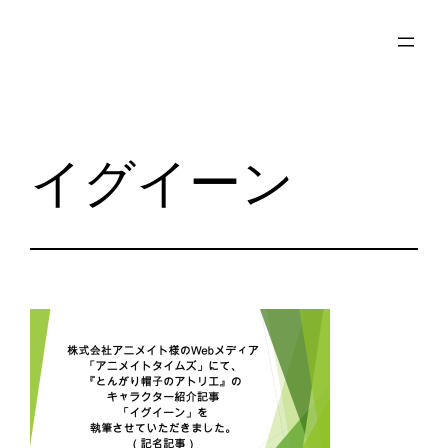
内
容
を
ス
キ
イグイーン
ッ
プ