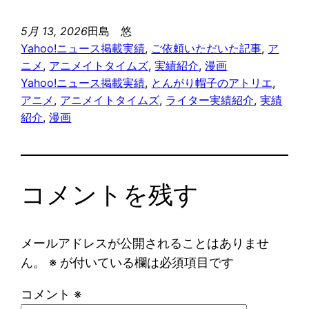
隠された謎が真相
当いたしました
「『とんがり帽子
「『とんがり帽子
に導いていく傑
（記名記事）
5月 13, 2026
田島 悠
のアトリエ』のテ
のアトリエ』のリ
作……！」の記事
Yahoo!ニュース掲載実績
, 
ご依頼いただいた記事
, 
ア
ティアの情報を一
チェの情報を一挙
の執筆を担当いた
ニメ
, 
アニメイトタイムズ
, 
実績紹介
, 
漫画
挙に紹介！ プロ
に紹介！ プロフ
しました（記名記
Yahoo!ニュース掲載実績
, 
とんがり帽子のアトリエ
, 
フィールや能力、
ィールや能力、活
事）
アニメ
, 
アニメイトタイムズ
, 
ライター実績紹介
, 
実績
活躍シーンなどま
躍シーンなどまと
紹介
, 
漫画
とめて解説しま
めて解説します」
す」の記事の執筆
の記事の執筆を担
を担当いたしまし
当いたしました
た（記名記事）
（記名記事）
コメントを残す
メールアドレスが公開されることはありませ
ん。
※
が付いている欄は必須項目です
コメント
※