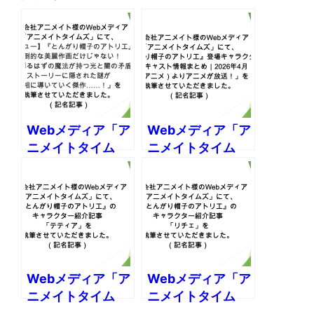
Webメディア「ア
Webメディア「ア
ニメイトタイム
ニメイトタイム
ズ」様にて、
ズ」様にて、
「【レビュー】
「『とんがり帽子
『とんがり帽子の
のアトリエ』登場
アトリエ』は圧倒
キャラクター＆主
的な美麗作画だけ
演キャスト情報ま
じゃない！ 世界を
とめ｜2026年4月
彩るはずの魔法が
（春アニメ）より
Webメディア「ア
Webメディア「ア
持つ光と闇の矛
アニメが放送！」
ニメイトタイム
ニメイトタイム
盾、ストーリーに
の記事の執筆を担
ズ」様にて、
ズ」様にて、