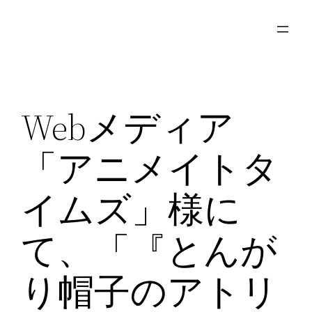
内
容
を
ス
キ
Webメディア
ッ
プ
「アニメイトタ
イムズ」様に
て、「『とんが
り帽子のアトリ