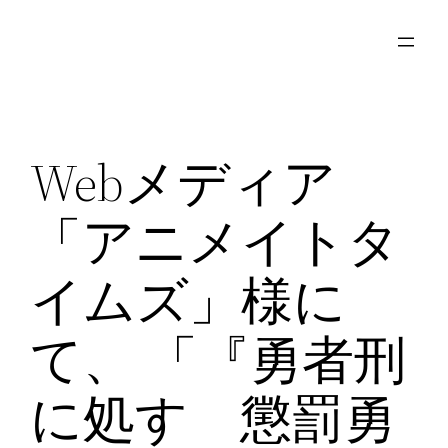
内
容
を
ス
キ
Webメディア
ッ
プ
「アニメイトタ
イムズ」様に
て、 「『勇者刑
に処す 懲罰勇