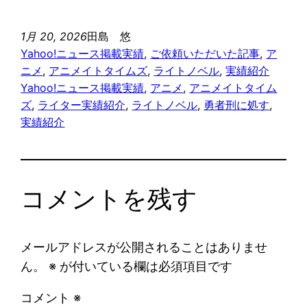
ズ」様にて、
ズ」様にて、
ます」の記事の執
て解説します」の
「『勇者刑に処
「『勇者刑に処
筆を担当いたしま
記事の執筆を担当
1月 20, 2026
田島 悠
す 懲罰勇者
す 懲罰勇者
した（記名記事）
いたしました（記
Yahoo!ニュース掲載実績
, 
ご依頼いただいた記事
, 
ア
9004隊刑務記
9004隊刑務記
名記事）
ニメ
, 
アニメイトタイムズ
, 
ライトノベル
, 
実績紹介
録』テオリッタの
録』ベネティム・
Yahoo!ニュース掲載実績
, 
アニメ
, 
アニメイトタイム
情報を一挙に紹
レオプールの情報
ズ
, 
ライター実績紹介
, 
ライトノベル
, 
勇者刑に処す
, 
介！ プロフィール
を一挙に紹介！ プ
実績紹介
や能力、活躍シー
ロフィールや能
ンなどまとめて解
力、活躍シーンな
説します」の記事
どまとめて解説し
の執筆を担当いた
ます」の記事の執
コメントを残す
しました（記名記
筆を担当いたしま
事）
した（記名記事）
メールアドレスが公開されることはありませ
ん。
※
が付いている欄は必須項目です
コメント
※