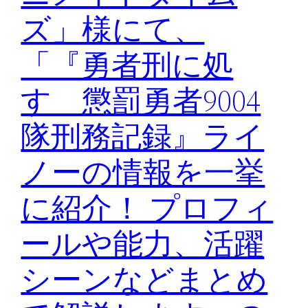
ズ」様にて、
「『勇者刑に処
す 懲罰勇者9004
隊刑務記録』ライ
ノーの情報を一挙
に紹介！ プロフィ
ールや能力、活躍
シーンなどまとめ