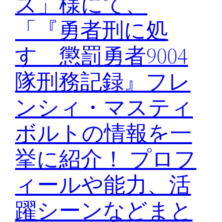
ズ」様にて、
「『勇者刑に処
す 懲罰勇者9004
隊刑務記録』フレ
ンシィ・マスティ
ボルトの情報を一
挙に紹介！ プロフ
ィールや能力、活
躍シーンなどまと