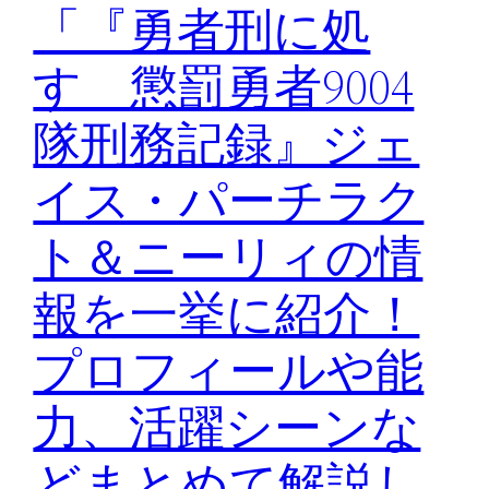
「『勇者刑に処
す 懲罰勇者9004
隊刑務記録』ジェ
イス・パーチラク
ト＆ニーリィの情
報を一挙に紹介！
プロフィールや能
力、活躍シーンな
どまとめて解説し