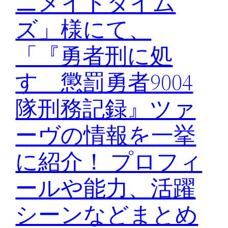
ニメイトタイム
ズ」様にて、
「『勇者刑に処
す 懲罰勇者9004
隊刑務記録』ツァ
ーヴの情報を一挙
に紹介！ プロフィ
ールや能力、活躍
シーンなどまとめ