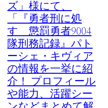
ズ」様にて、
「『勇者刑に処
す 懲罰勇者9004
隊刑務記録』パト
ーシェ・キヴィア
の情報を一挙に紹
介！ プロフィール
や能力、活躍シー
ンなどまとめて解