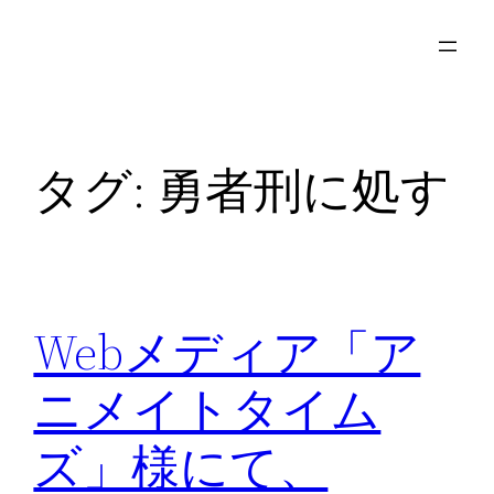
内
容
を
ス
キ
タグ:
勇者刑に処す
ッ
プ
Webメディア「ア
ニメイトタイム
ズ」様にて、